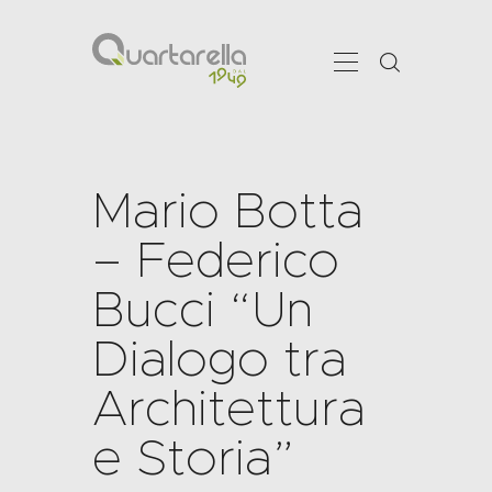
Mario Botta
CHI SIAMO
SHOWROOM
– Federico
SERVIZI
Bucci “Un
PRODOTTI
PROJECTS
Dialogo tra
NEWS
Architettura
CONTATTI
e Storia”