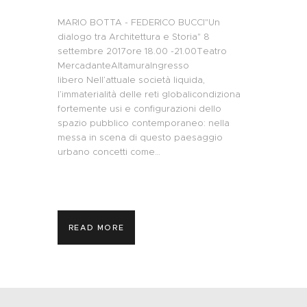
MARIO BOTTA - FEDERICO BUCCI"Un
dialogo tra Architettura e Storia" 8
settembre 2017ore 18.00 -21.00Teatro
MercadanteAltamuraIngresso
libero Nell’attuale società liquida,
l’immaterialità delle reti globalicondiziona
fortemente usi e configurazioni dello
spazio pubblico contemporaneo: nella
messa in scena di questo paesaggio
urbano concetti come…
READ MORE