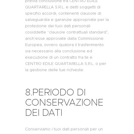
previa conclusione tra CENTRO EDILE
QUARTARELLA S.R.L. e detti soggetti di
specifici accordi, contenenti clausole di
salvaguardia e garanzie appropriate per la
protezione dei tuoi dati personali
cosiddette “clausole contrattuali standard”,
anch’esse approvate dalla Commissione
Europea, ovvero qualora il trasferimento
sia necessario alla conclusione ed
esecuzione di un contratto fra te e
CENTRO EDILE QUARTARELLA S.R.L.
o per
la gestione delle tue richieste.
8.PERIODO DI
CONSERVAZIONE
DEI DATI
Conserviamo i tuoi dati personali per un