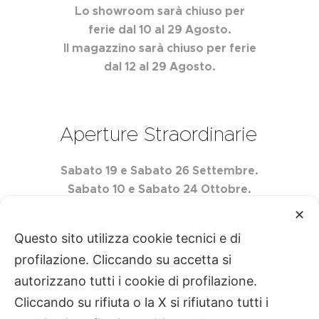
Lo showroom sarà chiuso per
ferie dal 10 al 29 Agosto.
Il magazzino sarà chiuso per ferie
dal 12 al 29 Agosto.
Aperture Straordinarie
Sabato 19 e Sabato 26 Settembre.
Sabato 10 e Sabato 24 Ottobre.
Sabato 7 e Sabato 21 Novembre.
✕
Questo sito utilizza cookie tecnici e di
profilazione. Cliccando su accetta si
autorizzano tutti i cookie di profilazione.
Centro Edile Quartarella S.r.l. P.IVA
Cliccando su rifiuta o la X si rifiutano tutti i
02493760728
Privacy
|
Cookie