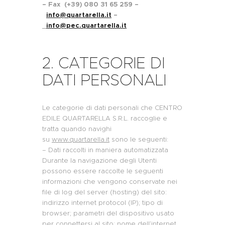
– Fax (+39) 080 31 65 259 –
info@quartarella.it
–
info@pec.quartarella.it
2. CATEGORIE DI
DATI PERSONALI
Le categorie di dati personali che CENTRO
EDILE QUARTARELLA S.R.L.
raccoglie e
tratta quando navighi
su
www.quartarella.it
sono le seguenti:
– Dati raccolti in maniera automatizzata
Durante la navigazione degli Utenti
possono essere raccolte le seguenti
informazioni che vengono conservate nei
file di log del server (hosting) del sito:
indirizzo internet protocol (IP); tipo di
browser; parametri del dispositivo usato
per connettersi al sito; nome dell’internet