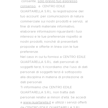
consente,
solo previo tuo espresso
consenso
, a CENTRO EDILE
QUARTARELLA S.R.L. la registrazione del
tuo account per comunicazioni di natura
commerciale sui nostri prodotti e servizi, al
fine di inviarti materiale informativo,
elaborare informazioni riguardanti i tuoi
interessi e le tue preferenze rispetto ai
nostri prodotti, nonché di presentarti
proposte e offerte in linea con le tue
preferenze.
Nel caso in cui tu fornissi a CENTRO EDILE
QUARTARELLA S.R.L. dati personali di
soggetti terzi, ti ricordiamo che l’uso di dati
personali di soggetti terzi è sottoposto
alla disciplina in materia di protezione di
dati personali.
Ti informiamo che CENTRO EDILE
QUARTARELLA S.R.L. non tratta dati
personali relativi ai minori d’età. Se accedi
a
www.quartarella.it
e utilizzi i servizi offerti
da CENTRO EDILE QUARTARELLA S.R.L.