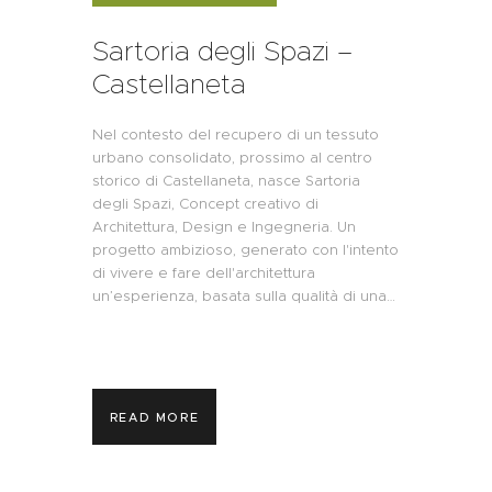
Sartoria degli Spazi –
Castellaneta
Nel contesto del recupero di un tessuto
urbano consolidato, prossimo al centro
storico di Castellaneta, nasce Sartoria
degli Spazi, Concept creativo di
Architettura, Design e Ingegneria. Un
progetto ambizioso, generato con l'intento
di vivere e fare dell'architettura
un’esperienza, basata sulla qualità di una…
READ MORE