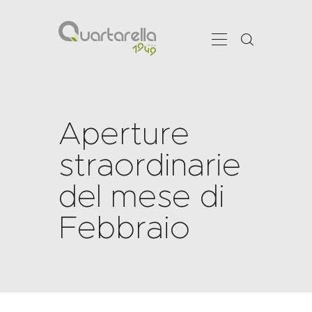
Aperture
CHI SIAMO
SHOWROOM
straordinarie
SERVIZI
del mese di
PRODOTTI
PROJECTS
Febbraio
NEWS
CONTATTI