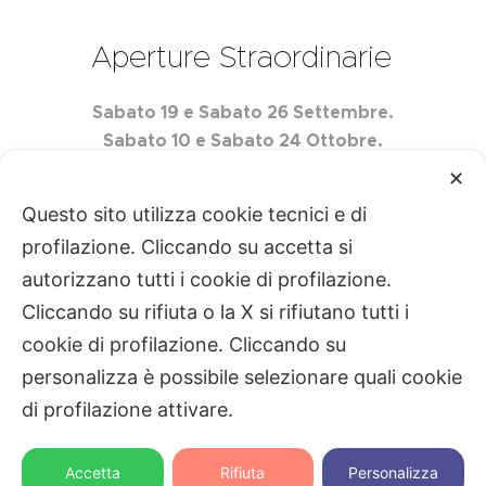
Aperture Straordinarie
Sabato 19 e Sabato 26 Settembre.
Sabato 10 e Sabato 24 Ottobre.
Sabato 7 e Sabato 21 Novembre.
✕
Questo sito utilizza cookie tecnici e di
profilazione. Cliccando su accetta si
autorizzano tutti i cookie di profilazione.
Centro Edile Quartarella S.r.l. P.IVA
Cliccando su rifiuta o la X si rifiutano tutti i
02493760728
Privacy
|
Cookie
cookie di profilazione. Cliccando su
Gestisci
personalizza è possibile selezionare quali cookie
di profilazione attivare.
Contattaci
Contattaci
Svanire.com
Dotcom web agency
Accetta
Rifiuta
Personalizza