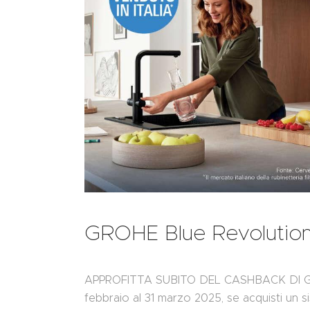
GROHE Blue Revolutio
APPROFITTA SUBITO DEL CASHBACK DI GR
febbraio al 31 marzo 2025, se acquisti un si