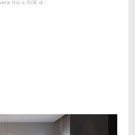
verai fino a 150€ di…