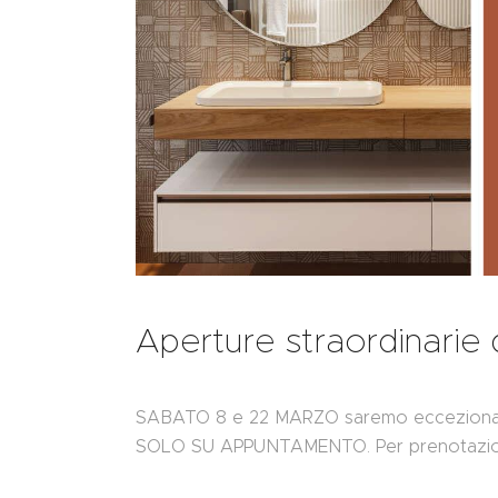
Aperture straordinarie
SABATO 8 e 22 MARZO saremo eccezionalme
SOLO SU APPUNTAMENTO. Per prenotazion