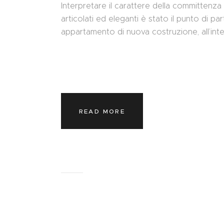
Interpretare il carattere della committenza 
articolati ed eleganti è stato il punto di p
appartamento di nuova costruzione, all’int
READ MORE