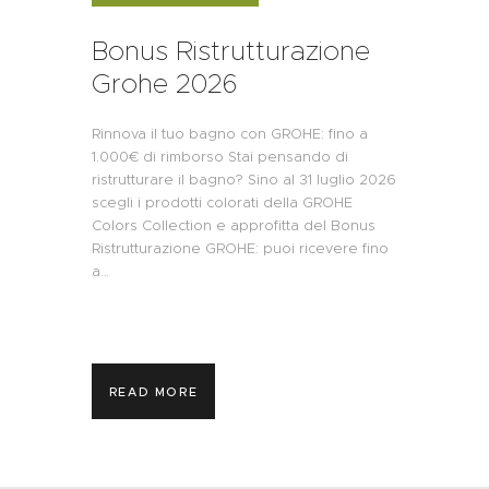
Bonus Ristrutturazione
Grohe 2026
Rinnova il tuo bagno con GROHE: fino a
1.000€ di rimborso Stai pensando di
ristrutturare il bagno? Sino al 31 luglio 2026
scegli i prodotti colorati della GROHE
Colors Collection e approfitta del Bonus
Ristrutturazione GROHE: puoi ricevere fino
a…
READ MORE