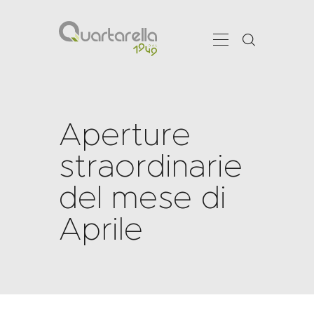
Aperture
CHI SIAMO
SHOWROOM
straordinarie
SERVIZI
del mese di
PRODOTTI
PROJECTS
Aprile
NEWS
CONTATTI