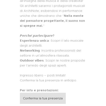
all’insegna della musica e della creatività!
Gli architetti saranno i protagonisti musicali
di ArchiNote, esibendosi in performance
uniche che dimostrano che “
Nella mente
del pensatore progettante, il suono non
si spegne mai.
“
𝙋𝙚𝙧𝙘𝙝𝙚́ 𝙥𝙖𝙧𝙩𝙚𝙘𝙞𝙥𝙖𝙧𝙚?
𝗘𝘀𝗽𝗲𝗿𝗶𝗲𝗻𝘇𝗮 𝘂𝗻𝗶𝗰𝗮: Scopri il lato musicale
degli architetti.
𝗡𝗲𝘁𝘄𝗼𝗿𝗸𝗶𝗻𝗴: Incontra professionisti del
settore in un’atmosfera rilassata.
𝗢𝘂𝘁𝗱𝗼𝗼𝗿 𝘃𝗶𝗯𝗲𝘀: Scopri le nostre proposte
per l’arredo degli spazi aperti.
Ingresso libero – posti limitati!
Conferma la tua presenza in anticipo.
Per info e prenotazioni:
Conferma la tua presenza