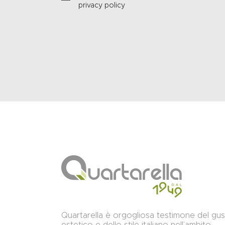
privacy policy
Quartarella è orgogliosa testimone del gu
estetico e dello stile italiano nell’ambito