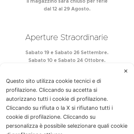
Il magazzino sarà chiuso per ferie
dal 12 al 29 Agosto.
Aperture Straordinarie
Sabato 19 e Sabato 26 Settembre.
Sabato 10 e Sabato 24 Ottobre.
Sabato 7 e Sabato 21 Novembre.
✕
Questo sito utilizza cookie tecnici e di
profilazione. Cliccando su accetta si
autorizzano tutti i cookie di profilazione.
Centro Edile Quartarella S.r.l. P.IVA
Cliccando su rifiuta o la X si rifiutano tutti i
02493760728
Privacy
|
Cookie
cookie di profilazione. Cliccando su
Gestisci
personalizza è possibile selezionare quali cookie