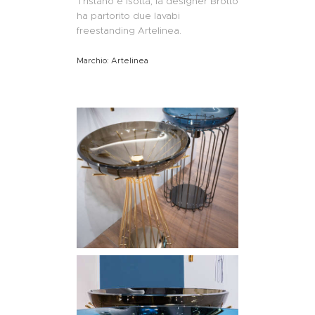
Tristano e Isotta, la designer Brotto
ha partorito due lavabi
freestanding Artelinea.
Marchio: Artelinea