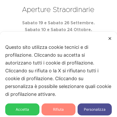
Aperture Straordinarie
Sabato 19 e Sabato 26 Settembre.
Sabato 10 e Sabato 24 Ottobre.
Sabato 7 e Sabato 21 Novembre.
✕
Questo sito utilizza cookie tecnici e di
profilazione. Cliccando su accetta si
autorizzano tutti i cookie di profilazione.
Centro Edile Quartarella S.r.l. P.IVA
Cliccando su rifiuta o la X si rifiutano tutti i
02493760728
Privacy
|
Cookie
cookie di profilazione. Cliccando su
Gestisci
personalizza è possibile selezionare quali cookie
di profilazione attivare.
Contattaci
Contattaci
Svanire.com
Dotcom web agency
Accetta
Rifiuta
Personalizza