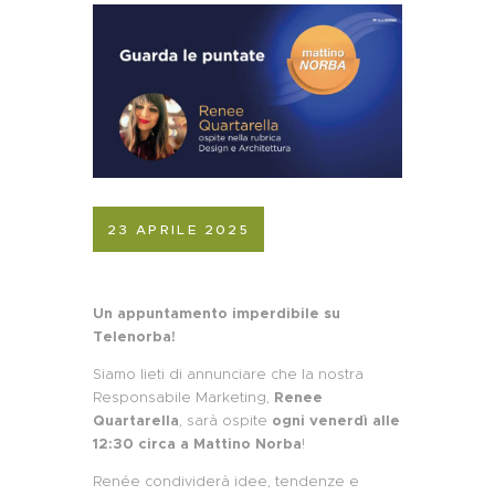
23 APRILE 2025
Un appuntamento imperdibile su
Telenorba!
Siamo lieti di annunciare che la nostra
Responsabile Marketing,
Renee
Quartarella
, sarà ospite
ogni venerdì alle
12:30 circa a Mattino Norba
!
Renée condividerà idee, tendenze e