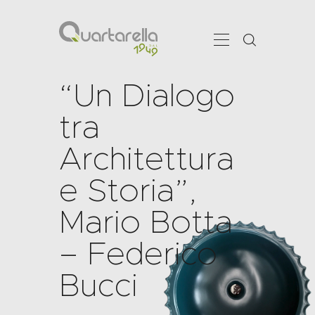
“Un Dialogo
tra
CHI SIAMO
Architettura
SHOWROOM
SERVIZI
e Storia”,
PRODOTTI
PROJECTS
Mario Botta
NEWS
– Federico
CONTATTI
Bucci