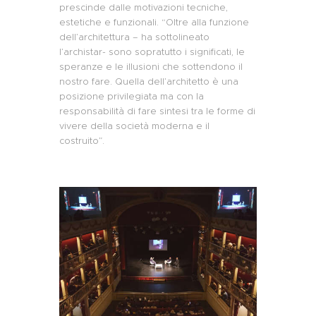
prescinde dalle motivazioni tecniche,
estetiche e funzionali. “Oltre alla funzione
dell’architettura – ha sottolineato
l’archistar- sono sopratutto i significati, le
speranze e le illusioni che sottendono il
nostro fare. Quella dell’architetto è una
posizione privilegiata ma con la
responsabilità di fare sintesi tra le forme di
vivere della società moderna e il
costruito”.