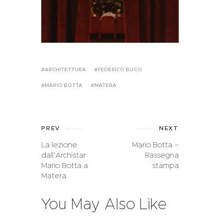
ARCHITETTURA
FEDERICO BUCCI
MARIO BOTTA
MATERA
PREV
NEXT
La lezione
Mario Botta –
dall’Archistar
Rassegna
Mario Botta a
stampa
Matera
You May Also Like