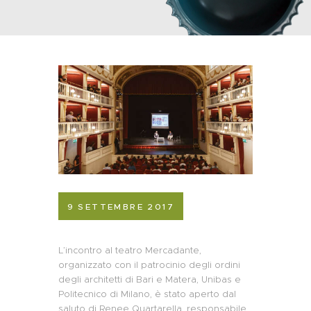
9 SETTEMBRE 2017
L’incontro al teatro Mercadante,
organizzato con il patrocinio degli ordini
degli architetti di Bari e Matera, Unibas e
Politecnico di Milano, è stato aperto dal
saluto di Renee Quartarella, responsabile