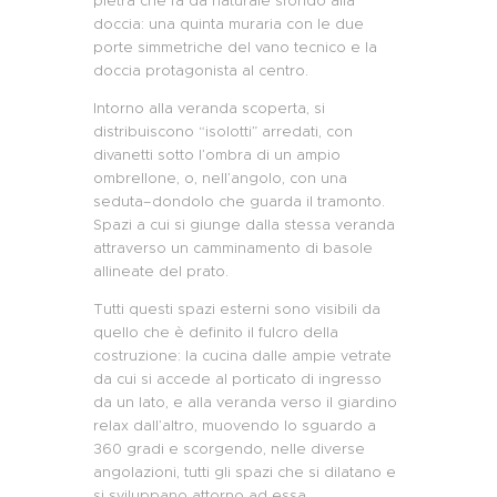
pietra che fa da naturale sfondo alla
doccia
: una quinta muraria con le due
porte simmetriche del vano tecnico e la
doccia protagonista al centro
.
Intorno
alla veranda scoperta, si
distribuiscono
“isolotti”
arredati
,
con
divanetti sotto
l’ombra di
un ampio
ombrellone
, o
,
nell’angolo
,
con
una
seduta
–
dondolo
che guarda il tramonto.
Spazi a cui si giunge dalla stessa veranda
attraverso un camminamento di basole
allineate del prato
.
Tutti questi spazi esterni sono visibili da
quello che è definito il fulcro della
costruzione: la cucina dalle ampie vetrate
da
cui si accede al porticato di ingresso
da un lato, e alla veranda verso il giardino
relax dall’altro, muovendo lo sguardo a
360 gradi e scorgendo, nelle diverse
angolazioni, tutti gli spazi che si dilatano e
si
sviluppano attorno ad essa.