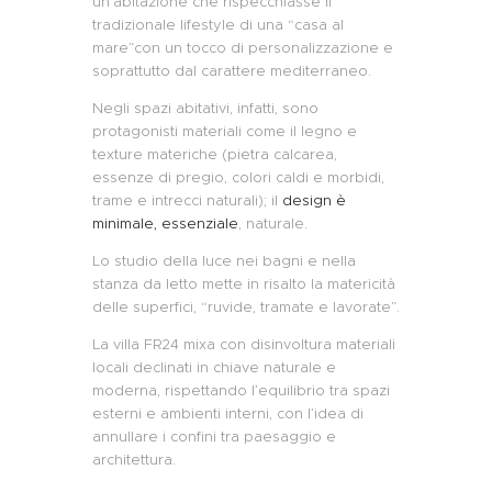
un’abitazione che rispecchiasse il
tradizionale lifestyle di una
“
casa al
mare
”
con un tocco di personalizzazione e
soprattutto dal carattere mediterraneo.
Negli spazi abitativi, infatti, sono
protagonisti materiali come il legno e
texture materiche (pietra
calcarea
,
essenze di pregio,
colori caldi e morbidi
,
trame e intrecci naturali
)
; i
l
design è
minimale
,
essenziale
,
natural
e.
Lo studio della luce nei bagni e nella
stanza da letto mett
e
in risalto la matericità
delle
superfici, “ruvide, tramate e lavorate”.
La villa FR24
mixa con disinvoltura materiali
locali declinati in chiave
naturale e
moderna, rispettando
l’
equilibrio tra spazi
esterni e ambienti interni, con l’idea di
annullare i confini tra paesaggio e
architettura.