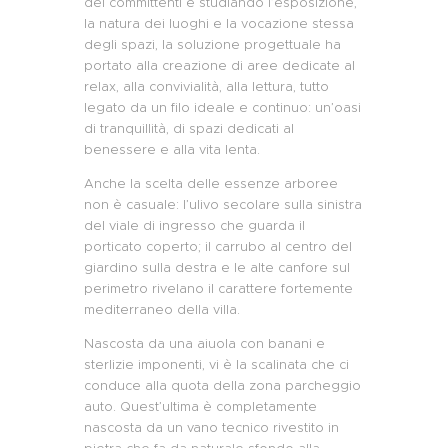
dei committenti e studiando l’esposizione,
la natura dei luoghi e la vocazione stessa
degli spazi, la soluzione progettuale ha
portato alla creazione di aree dedicate al
relax, alla convivialità, alla lettura, tutto
legato da un filo ideale e continuo: un’oasi
di tranquillità, di spazi dedicati al
benessere e alla vita lenta.
Anche la scelta delle essenze arboree
non è casuale: l’ulivo secolare sulla sinistra
del viale di ingresso
che guarda il
porticato
coperto
;
il carrubo al centro del
giardino sulla destra
e
le
alt
e canfore sul
perimetro
rivelano
il carattere fortemente
mediterraneo della villa.
Nascosta da una aiuola con banani e
sterlizie imponenti, vi è la scalinata che ci
conduce
alla quota della zona parcheggio
auto
. Q
uest’ultima
è
completamente
nascosta da un vano tecnico rivestito in