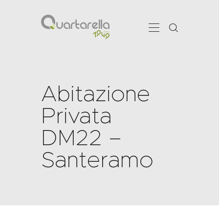
Abitazione
CHI SIAMO
SHOWROOM
Privata
SERVIZI
DM22 –
PRODOTTI
PROJECTS
Santeramo
NEWS
CONTATTI