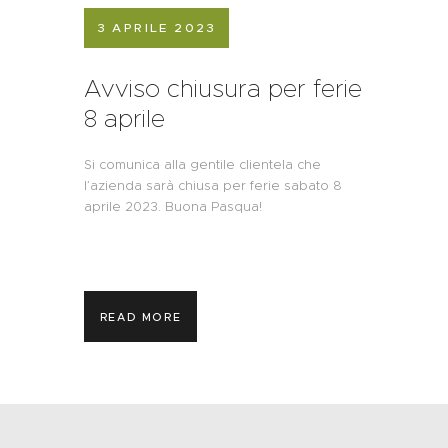
3 APRILE 2023
Avviso chiusura per ferie
8 aprile
Si comunica alla gentile clientela che
l’azienda sarà chiusa per ferie sabato 8
aprile 2023. Buona Pasqua!
READ MORE