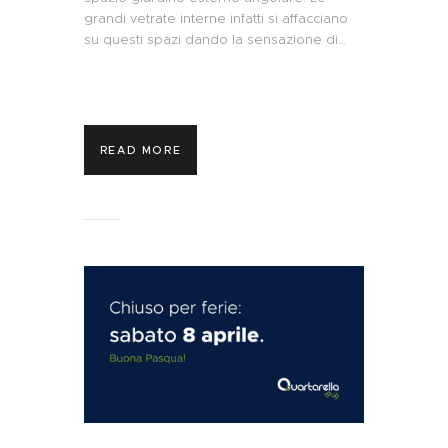
grandi vetrate interne infatti si affacciano
su questi spazi dando la sensazione di…
READ MORE